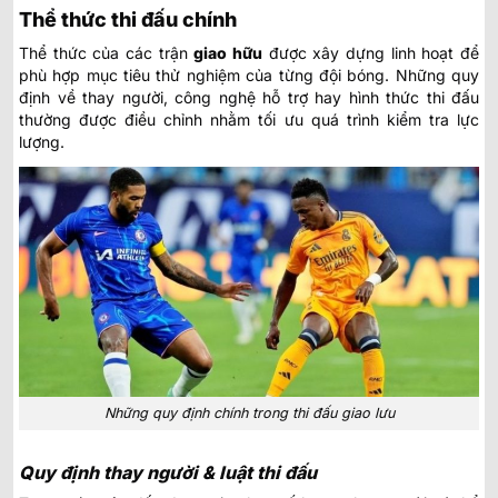
Thể thức thi đấu chính
Thể thức của các trận
giao hữu
được xây dựng linh hoạt để
phù hợp mục tiêu thử nghiệm của từng đội bóng. Những quy
định về thay người, công nghệ hỗ trợ hay hình thức thi đấu
thường được điều chỉnh nhằm tối ưu quá trình kiểm tra lực
lượng.
Những quy định chính trong thi đấu giao lưu
Quy định thay người & luật thi đấu