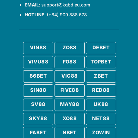
EMAIL
:
support@kqbd.eu.com
HOTLINE
: (+84) 909 888 678
VIN88
ZO88
DEBET
VIVU88
FO88
TOPBET
86BET
VIC88
ZBET
SIN88
FIVE88
RED88
SV88
MAY88
UK88
SKY88
XO88
NET88
FABET
NBET
ZOWIN