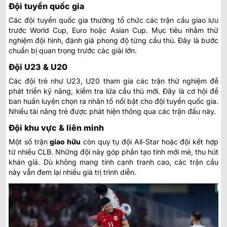
Đội tuyển quốc gia
Các đội tuyển quốc gia thường tổ chức các trận cầu giao lưu
trước World Cup, Euro hoặc Asian Cup. Mục tiêu nhằm thử
nghiệm đội hình, đánh giá phong độ từng cầu thủ. Đây là bước
chuẩn bị quan trọng trước các giải lớn.
Đội U23 & U20
Các đội trẻ như U23, U20 tham gia các trận thử nghiệm để
phát triển kỹ năng, kiểm tra lứa cầu thủ mới. Đây là cơ hội để
ban huấn luyện chọn ra nhân tố nổi bật cho đội tuyển quốc gia.
Nhiều tài năng trẻ được phát hiện thông qua các trận đấu này.
Đội khu vực & liên minh
Một số trận
giao hữu
còn quy tụ đội All-Star hoặc đội kết hợp
từ nhiều CLB. Những đội này góp phần tạo tính mới mẻ, thu hút
khán giả. Dù không mang tính cạnh tranh cao, các trận cầu
này vẫn đem lại nhiều giá trị trình diễn.