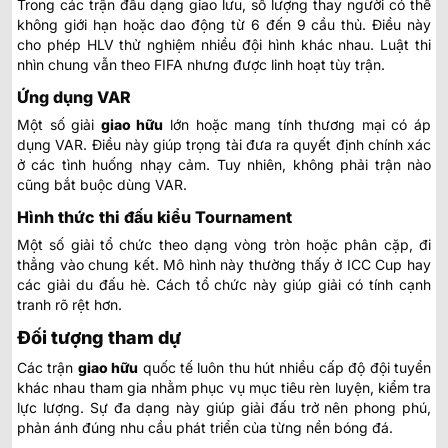
Trong các trận đấu dạng giao lưu, số lượng thay người có thể
không giới hạn hoặc dao động từ 6 đến 9 cầu thủ. Điều này
cho phép HLV thử nghiệm nhiều đội hình khác nhau. Luật thi
nhìn chung vẫn theo FIFA nhưng được linh hoạt tùy trận.
Ứng dụng VAR
Một số giải
giao hữu
lớn hoặc mang tính thương mại có áp
dụng VAR. Điều này giúp trọng tài đưa ra quyết định chính xác
ở các tình huống nhạy cảm. Tuy nhiên, không phải trận nào
cũng bắt buộc dùng VAR.
Hình thức thi đấu kiểu Tournament
Một số giải tổ chức theo dạng vòng tròn hoặc phân cặp, đi
thẳng vào chung kết. Mô hình này thường thấy ở ICC Cup hay
các giải du đấu hè. Cách tổ chức này giúp giải có tính cạnh
tranh rõ rệt hơn.
Đối tượng tham dự
Các trận
giao hữu
quốc tế luôn thu hút nhiều cấp độ đội tuyển
khác nhau tham gia nhằm phục vụ mục tiêu rèn luyện, kiểm tra
lực lượng. Sự đa dạng này giúp giải đấu trở nên phong phú,
phản ánh đúng nhu cầu phát triển của từng nền bóng đá.