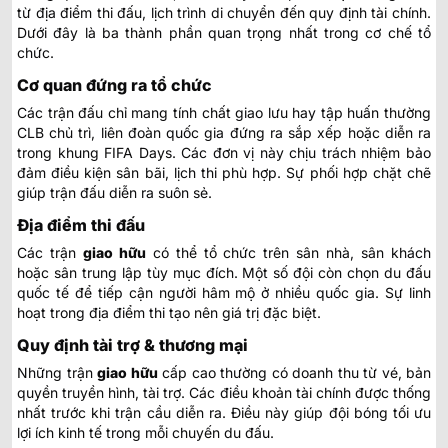
từ địa điểm thi đấu, lịch trình di chuyển đến quy định tài chính.
Dưới đây là ba thành phần quan trọng nhất trong cơ chế tổ
chức.
Cơ quan đứng ra tổ chức
Các trận đấu chỉ mang tính chất giao lưu hay tập huấn thường
CLB chủ trì, liên đoàn quốc gia đứng ra sắp xếp hoặc diễn ra
trong khung FIFA Days. Các đơn vị này chịu trách nhiệm bảo
đảm điều kiện sân bãi, lịch thi phù hợp. Sự phối hợp chặt chẽ
giúp trận đấu diễn ra suôn sẻ.
Địa điểm thi đấu
Các trận
giao hữu
có thể tổ chức trên sân nhà, sân khách
hoặc sân trung lập tùy mục đích. Một số đội còn chọn du đấu
quốc tế để tiếp cận người hâm mộ ở nhiều quốc gia. Sự linh
hoạt trong địa điểm thi tạo nên giá trị đặc biệt.
Quy định tài trợ & thương mại
Những trận
giao hữu
cấp cao thường có doanh thu từ vé, bản
quyền truyền hình, tài trợ. Các điều khoản tài chính được thống
nhất trước khi trận cầu diễn ra. Điều này giúp đội bóng tối ưu
lợi ích kinh tế trong mỗi chuyến du đấu.