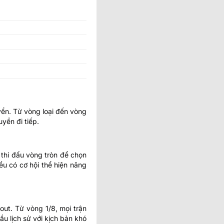
ển. Từ vòng loại đến vòng
yền đi tiếp.
 thi đấu vòng tròn để chọn
ều có cơ hội thể hiện năng
out. Từ vòng 1/8, mọi trận
ầu lịch sử với kịch bản khó