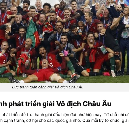
Bức tranh toàn cảnh giải Vô địch Châu Âu
ình phát triển giải Vô địch Châu Âu
 phát triển để trở thành giải đấu hiện đại như hiện nay. Từ chỗ chỉ 
 cạnh tranh, cơ hội cho các quốc gia nhỏ. Qua mỗi kỳ tổ chức, giải l