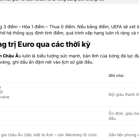
g 3 điểm – Hòa 1 điểm – Thua 0 điểm. Nếu bằng điểm, UEFA sẽ xét l
 Nhờ hệ thống quy định tính điểm, quá trình xếp hạng luôn rõ ràng và
 trị Euro qua các thời kỳ
h Châu Â
u luôn là biểu tượng sức mạnh, bản lĩnh của bóng đá lục đị
vàng, ghi dấu ấn đậm nét vào lịch sử giải đấu.
Ghi chú
a
Sĩ
Đội giàu thành tí
raine
Ổn định, giàu bả
đầu.
gia châu Âu (đặc biệt là Anh – sân Wembley tổ chức
Gắn liền phong c