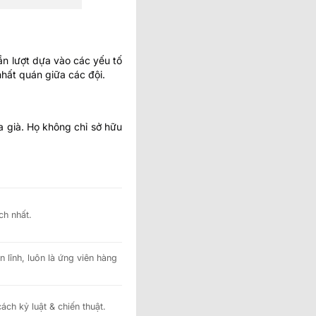
ần lượt dựa vào các yếu tố
 nhất quán giữa các đội.
a già. Họ không chỉ sở hữu
ch nhất.
n lĩnh, luôn là ứng viên hàng
ách kỷ luật & chiến thuật.