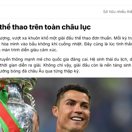
Sở hữu nhiều th
n
thể thao trên toàn châu lục
tượng, vượt xa khuôn khổ một giải đấu thể thao đơn thuần. Mỗi kỳ tr
 hòa mình vào bầu không khí cuồng nhiệt. Đây cũng là lúc tinh thầ
g màn trình diễn giàu cảm xúc.
truyền thông mạnh mẽ cho quốc gia đăng cai. Hệ sinh thái du lịch, 
thời gian diễn ra giải. Không chỉ vậy, giải đấu còn là nền tảng sinh
hướng bóng đá châu Âu qua từng thập kỷ.