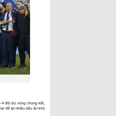
có 4 đội dự vòng chung kết,
ại để lại nhiều dấu ấn khó