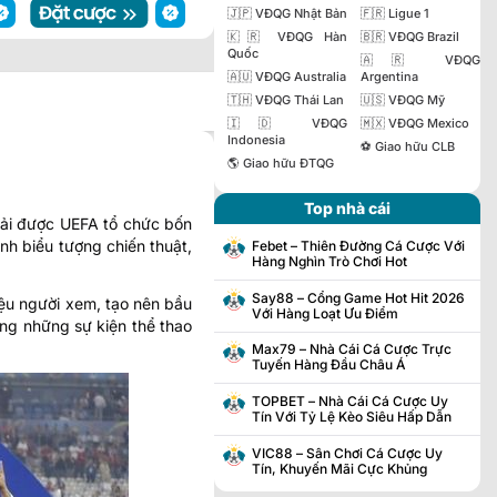
🇯🇵 VĐQG Nhật Bản
🇫🇷 Ligue 1
🇰🇷 VĐQG Hàn
🇧🇷 VĐQG Brazil
Quốc
🇦🇷 VĐQG
🇦🇺 VĐQG Australia
Argentina
🇹🇭 VĐQG Thái Lan
🇺🇸 VĐQG Mỹ
🇮🇩 VĐQG
🇲🇽 VĐQG Mexico
Indonesia
⚽️ Giao hữu CLB
🌎 Giao hữu ĐTQG
Top nhà cái
iải được UEFA tổ chức bốn
ành biểu tượng chiến thuật,
Febet – Thiên Đường Cá Cược Với
Hàng Nghìn Trò Chơi Hot
Say88 – Cổng Game Hot Hit 2026
riệu người xem, tạo nên bầu
Với Hàng Loạt Ưu Điểm
rong những sự kiện thể thao
Max79 – Nhà Cái Cá Cược Trực
Tuyến Hàng Đầu Châu Á
TOPBET – Nhà Cái Cá Cược Uy
Tín Với Tỷ Lệ Kèo Siêu Hấp Dẫn
VIC88 – Sân Chơi Cá Cược Uy
Tín, Khuyến Mãi Cực Khủng