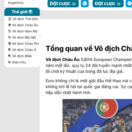
Argentina
Thế giới 🌏
🏆 Vô địch Thế Giới
🌍️ Vô địch Châu Âu
🌎️️ Vô địch Nam Mỹ
🌎️ Vô địch Bắc Mỹ
🌍️️ Vô địch Châu Phi
Tổng quan về Vô địch Ch
🌏️️ Vô địch Châu Á
🌏️️ Vô địch ĐNA
Vô địch Châu Âu
(UEFA European Championsh
⚽️️️ Giao hữu
năm một lần, quy tụ 24 đội tuyển mạnh nhất t
lối chơi kỹ thuật của bóng đá lục địa già.
Euro không chỉ là một giải đấu thể thao mà c
không khí lễ hội tại quốc gia đăng cai. Sự c
hấp dẫn nhất hành tinh.