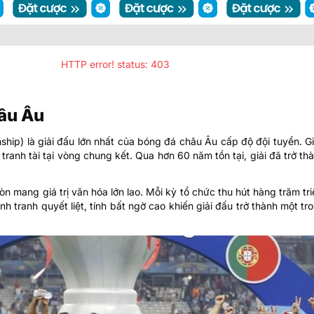
HTTP error! status: 403
âu Âu
ip) là giải đấu lớn nhất của bóng đá châu Âu cấp độ đội tuyển. G
ranh tài tại vòng chung kết. Qua hơn 60 năm tồn tại, giải đã trở th
òn mang giá trị văn hóa lớn lao. Mỗi kỳ tổ chức thu hút hàng trăm t
ạnh tranh quyết liệt, tính bất ngờ cao khiến giải đấu trở thành một t