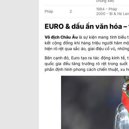
chung kết)
1984 – Pháp
Pháp
2
2000 – Bỉ & Hà La
EURO & dấu ấn văn hóa – 
Vô địch Châu Âu
là sự kiện mang tính biểu 
kết cộng đồng khi hàng triệu người hâm mộ
hiện rõ rệt qua sắc áo, giai điệu cổ vũ, nhữn
Bên cạnh đó, Euro tạo ra tác động kinh tế, 
quốc gia đều tăng trưởng rõ rệt trong suốt 
phần định hình phong cách chiến thuật, xu 