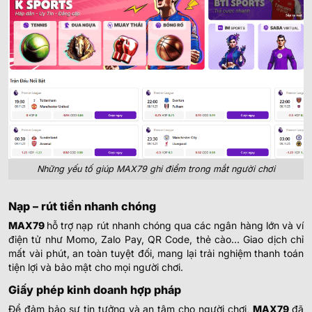
Những yếu tố giúp MAX79 ghi điểm trong mắt người chơi
Nạp – rút tiền nhanh chóng
MAX79
hỗ trợ nạp rút nhanh chóng qua các ngân hàng lớn và ví
điện tử như Momo, Zalo Pay, QR Code, thẻ cào… Giao dịch chỉ
mất vài phút, an toàn tuyệt đối, mang lại trải nghiệm thanh toán
tiện lợi và bảo mật cho mọi người chơi.
Giấy phép kinh doanh hợp pháp
Để đảm bảo sự tin tưởng và an tâm cho người chơi,
MAX79
đã