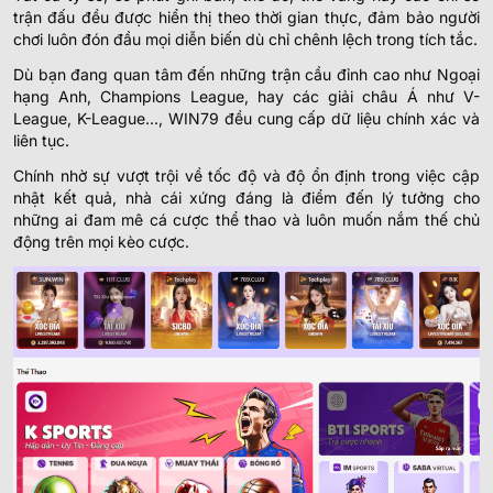
trận đấu đều được hiển thị theo thời gian thực, đảm bảo người
chơi luôn đón đầu mọi diễn biến dù chỉ chênh lệch trong tích tắc.
Dù bạn đang quan tâm đến những trận cầu đỉnh cao như Ngoại
hạng Anh, Champions League, hay các giải châu Á như V-
League, K-League…, WIN79 đều cung cấp dữ liệu chính xác và
liên tục.
Chính nhờ sự vượt trội về tốc độ và độ ổn định trong việc cập
nhật kết quả, nhà cái xứng đáng là điểm đến lý tưởng cho
những ai đam mê cá cược thể thao và luôn muốn nắm thế chủ
động trên mọi kèo cược.