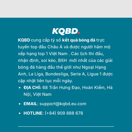
KQBD
cung cấp tỷ số
kết quả bóng đá
trực
tuyến top đầu Châu Á và được người hâm mộ
xếp hạng top 1 Việt Nam . Các lịch thi đấu,
nhận định, soi kèo, BXH mới nhất của các giải
bóng đá hàng đầu thế giới như Ngoại Hạng
Anh, La Liga, Bundesliga, Serie A, Ligue 1 được
cập nhật liên tục mỗi ngày.
ĐỊA CHỈ:
68 Trần Hưng Đạo, Hoàn Kiếm, Hà
Nội, Việt Nam
EMAIL
:
support@kqbd.eu.com
HOTLINE
: (+84) 909 888 678