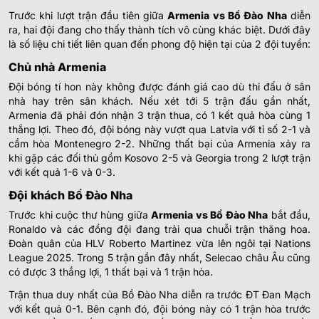
Trước khi lượt trận đầu tiên giữa
Armenia vs Bồ Đào Nha
diễn
ra, hai đội đang cho thấy thành tích vô cùng khác biệt. Dưới đây
là số liệu chi tiết liên quan đến phong độ hiện tại của 2 đội tuyển:
Chủ nhà Armenia
Đội bóng tí hon này không được đánh giá cao dù thi đấu ở sân
nhà hay trên sân khách. Nếu xét tới 5 trận đấu gần nhất,
Armenia đã phải đón nhận 3 trận thua, có 1 kết quả hòa cùng 1
thắng lợi. Theo đó, đội bóng này vượt qua Latvia với tỉ số 2-1 và
cầm hòa Montenegro 2-2. Những thất bại của Armenia xảy ra
khi gặp các đối thủ gồm Kosovo 2-5 và Georgia trong 2 lượt trận
với kết quả 1-6 và 0-3.
Đội khách Bồ Đào Nha
Trước khi cuộc thư hùng giữa
Armenia vs Bồ Đào Nha
bắt đầu,
Ronaldo và các đồng đội đang trải qua chuỗi trận thăng hoa.
Đoàn quân của HLV Roberto Martinez vừa lên ngôi tại Nations
League 2025. Trong 5 trận gần đây nhất, Selecao châu Âu cũng
có được 3 thắng lợi, 1 thất bại và 1 trận hòa.
Trận thua duy nhất của Bồ Đào Nha diễn ra trước ĐT Đan Mạch
với kết quả 0-1. Bên cạnh đó, đội bóng này có 1 trận hòa trước