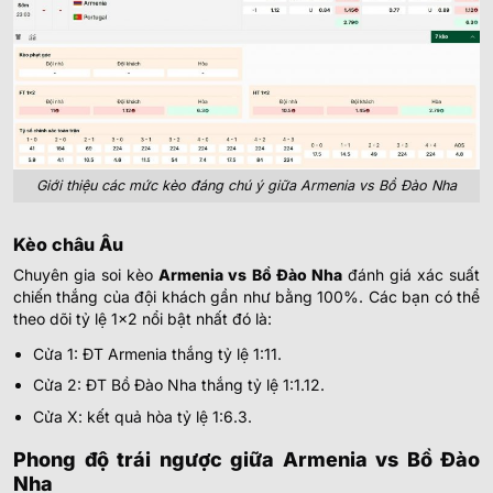
Giới thiệu các mức kèo đáng chú ý giữa Armenia vs Bồ Đào Nha
Kèo châu Âu
Chuyên gia soi kèo
Armenia vs Bồ Đào Nha
đánh giá xác suất
chiến thắng của đội khách gần như bằng 100%. Các bạn có thể
theo dõi tỷ lệ 1×2 nổi bật nhất đó là:
Cửa 1: ĐT Armenia thắng tỷ lệ 1:11.
Cửa 2: ĐT Bồ Đào Nha thắng tỷ lệ 1:1.12.
Cửa X: kết quả hòa tỷ lệ 1:6.3.
Phong độ trái ngược giữa Armenia vs Bồ Đào
Nha