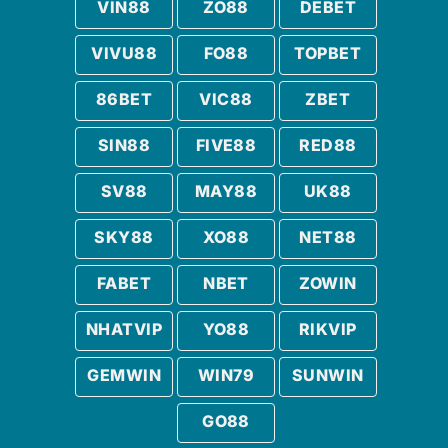
VIN88
ZO88
DEBET
VIVU88
FO88
TOPBET
86BET
VIC88
ZBET
SIN88
FIVE88
RED88
SV88
MAY88
UK88
SKY88
XO88
NET88
FABET
NBET
ZOWIN
NHATVIP
YO88
RIKVIP
GEMWIN
WIN79
SUNWIN
GO88