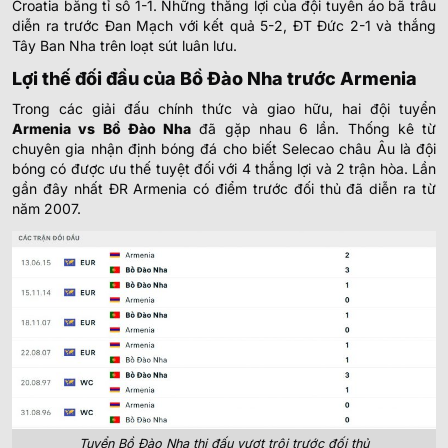
Croatia bằng tỉ số 1-1. Những thắng lợi của đội tuyển áo bã trầu
diễn ra trước Đan Mạch với kết quả 5-2, ĐT Đức 2-1 và thắng
Tây Ban Nha trên loạt sút luân lưu.
Lợi thế đối đầu của Bồ Đào Nha trước Armenia
Trong các giải đấu chính thức và giao hữu, hai đội tuyển
Armenia vs Bồ Đào Nha
đã gặp nhau 6 lần. Thống kê từ
chuyên gia nhận định bóng đá cho biết Selecao châu Âu là đội
bóng có được ưu thế tuyệt đối với 4 thắng lợi và 2 trận hòa. Lần
gần đây nhất ĐR Armenia có điểm trước đối thủ đã diễn ra từ
năm 2007.
Tuyển Bồ Đào Nha thi đấu vượt trội trước đối thủ