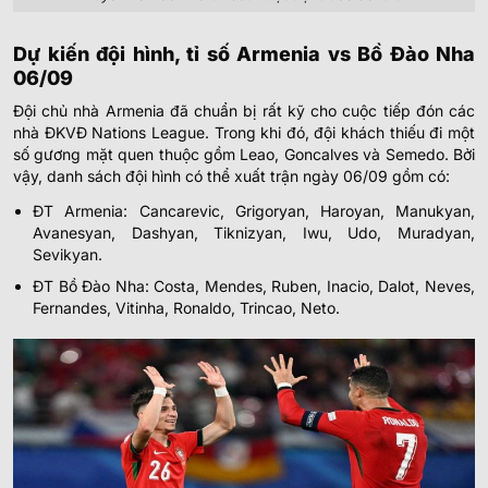
Dự kiến đội hình, tỉ số Armenia vs Bồ Đào Nha
06/09
Đội chủ nhà Armenia đã chuẩn bị rất kỹ cho cuộc tiếp đón các
nhà ĐKVĐ Nations League. Trong khi đó, đội khách thiếu đi một
số gương mặt quen thuộc gồm Leao, Goncalves và Semedo. Bởi
vậy, danh sách đội hình có thể xuất trận ngày 06/09 gồm có:
ĐT Armenia: Cancarevic, Grigoryan, Haroyan, Manukyan,
Avanesyan, Dashyan, Tiknizyan, Iwu, Udo, Muradyan,
Sevikyan.
ĐT Bồ Đào Nha: Costa, Mendes, Ruben, Inacio, Dalot, Neves,
Fernandes, Vitinha, Ronaldo, Trincao, Neto.