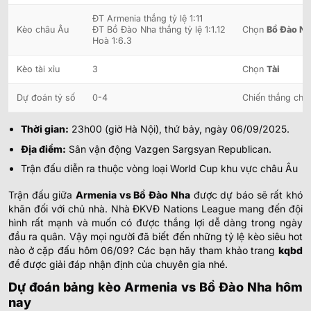
ĐT Armenia thắng tỷ lệ 1:11
Kèo châu Âu
ĐT Bồ Đào Nha thắng tỷ lệ 1:1.12
Chọn
Bồ Đào N
Hoà 1:6.3
Kèo tài xỉu
3
Chọn
Tài
Dự đoán tỷ số
0-4
Chiến thắng ch
Thời gian:
23h00 (giờ Hà Nội), thứ bảy, ngày 06/09/2025.
Địa điểm:
Sân vận động Vazgen Sargsyan Republican.
Trận đấu diễn ra thuộc vòng loại World Cup khu vực châu Âu
Trận đấu giữa
Armenia vs Bồ Đào Nha
được dự báo sẽ rất khó
khăn đối với chủ nhà. Nhà ĐKVĐ Nations League mang đến đội
hình rất mạnh và muốn có được thắng lợi dễ dàng trong ngày
đầu ra quân. Vậy mọi người đã biết đến những tỷ lệ kèo siêu hot
nào ở cặp đấu hôm 06/09? Các bạn hãy tham khảo trang
kqbd
để được giải đáp nhận định của chuyên gia nhé.
Dự đoán bảng kèo Armenia vs Bồ Đào Nha hôm
nay