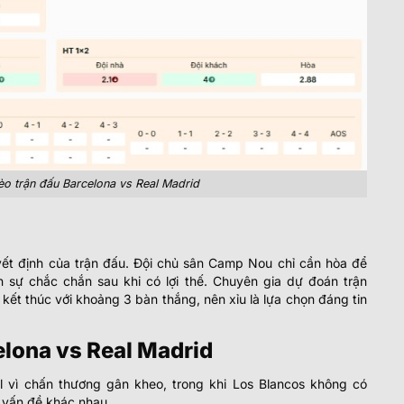
èo trận đấu Barcelona vs Real Madrid
uyết định của trận đấu. Đội chủ sân Camp Nou chỉ cần hòa để
 sự chắc chắn sau khi có lợi thế. Chuyên gia dự đoán trận
kết thúc với khoảng 3 bàn thắng, nên xỉu là lựa chọn đáng tin
celona vs Real Madrid
 vì chấn thương gân kheo, trong khi Los Blancos không có
 vấn đề khác nhau.