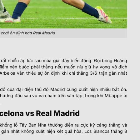
 chơi ổn định hơn Real Madrid
rất nhiều áp lực sau mùa giải đầy biến động. Đội bóng Hoàng
điểm nên buộc phải thắng nếu muốn níu giữ hy vọng vô địch
rbeloa vẫn thiếu sự ổn định khi chỉ thắng 3/6 trận gần nhất
ồ của đại diện thủ đô Madrid cũng xuất hiện nhiều bất ổn.
 thương đầu sau vụ va chạm trên sân tập, trong khi Mbappe bị
.
rcelona vs Real Madrid
khổng lồ Tây Ban Nha thường diễn ra cực kỳ căng thẳng và
a gần nhất không xuất hiện kết quả hòa, Los Blancos thắng 8