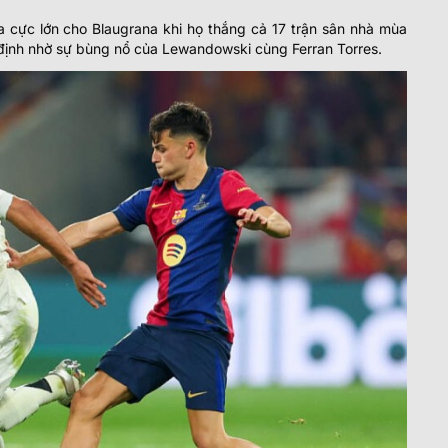
cực lớn cho Blaugrana khi họ thắng cả 17 trận sân nhà mùa
n định nhờ sự bùng nổ của Lewandowski cùng Ferran Torres.