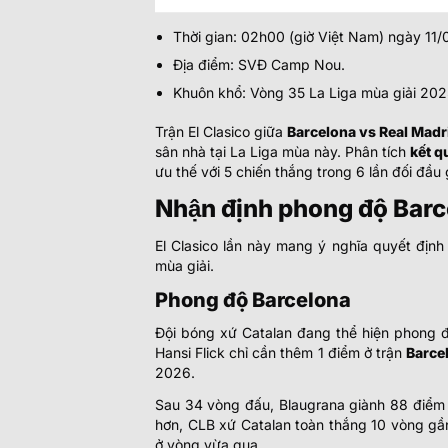
Thời gian: 02h00 (giờ Việt Nam) ngày 11
Địa điểm: SVĐ Camp Nou.
Khuôn khổ: Vòng 35 La Liga mùa giải 202
Trận El Clasico giữa
Barcelona vs Real Madr
sân nhà tại La Liga mùa này. Phân tích
kết q
ưu thế với 5 chiến thắng trong 6 lần đối đầu
Nhận định phong độ Bar
El Clasico lần này mang ý nghĩa quyết địn
mùa giải.
Phong độ Barcelona
Đội bóng xứ Catalan đang thể hiện phong độ
Hansi Flick chỉ cần thêm 1 điểm ở trận
Barce
2026.
Sau 34 vòng đấu, Blaugrana giành 88 điểm v
hơn, CLB xứ Catalan toàn thắng 10 vòng gần
ở vòng vừa qua.