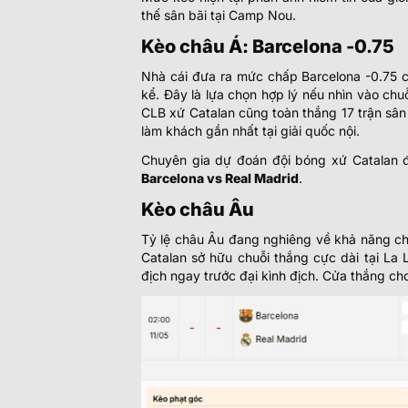
thế sân bãi tại Camp Nou.
Kèo châu Á: Barcelona -0.75
Nhà cái đưa ra mức chấp Barcelona -0.75 
kể. Đây là lựa chọn hợp lý nếu nhìn vào chuỗ
CLB xứ Catalan cũng toàn thắng 17 trận sân
làm khách gần nhất tại giải quốc nội.
Chuyên gia dự đoán đội bóng xứ Catalan đ
Barcelona vs Real Madrid
.
Kèo châu Âu
Tỷ lệ châu Âu đang nghiêng về khả năng ch
Catalan sở hữu chuỗi thắng cực dài tại La 
địch ngay trước đại kình địch. Cửa thắng c