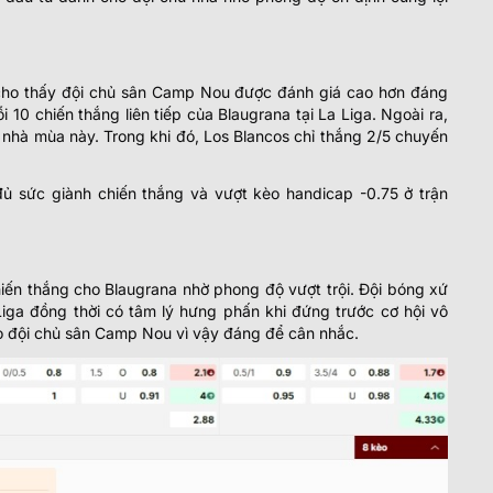
cho thấy đội chủ sân Camp Nou được đánh giá cao hơn đáng
i 10 chiến thắng liên tiếp của Blaugrana tại La Liga. Ngoài ra,
 nhà mùa này. Trong khi đó, Los Blancos chỉ thắng 2/5 chuyến
ủ sức giành chiến thắng và vượt kèo handicap -0.75 ở trận
iến thắng cho Blaugrana nhờ phong độ vượt trội. Đội bóng xứ
Liga đồng thời có tâm lý hưng phấn khi đứng trước cơ hội vô
ho đội chủ sân Camp Nou vì vậy đáng để cân nhắc.