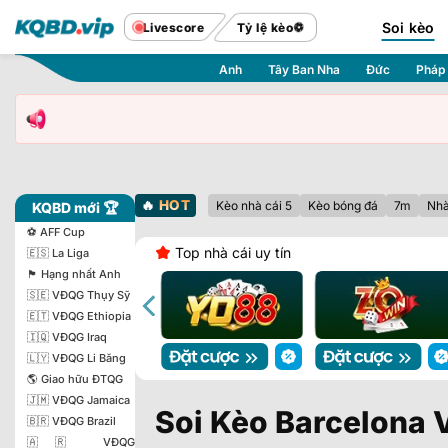
Bỏ
Soi kèo
Livescore
Tỷ lệ kèo
qua
nội
Anh
Tây Ban Nha
Đức
Pháp
dung
🔥
HOT
Kèo nhà cái 5
Kèo bóng đá
7m
Nhà
KQBD mới 🏆
⚽️️️ AFF Cup
Top nhà cái uy tín
🇪🇸 La Liga
🏴󠁧󠁢󠁥󠁮󠁧󠁿 Hạng nhất Anh
🇸🇪 VĐQG Thụy Sỹ
🇪🇹 VĐQG Ethiopia
🇮🇶 VĐQG Iraq
🇱🇾 VĐQG Li Băng
🌎 Giao hữu ĐTQG
🇯🇲 VĐQG Jamaica
Soi Kèo Barcelona 
🇧🇷 VĐQG Brazil
🇦🇷 VĐQG