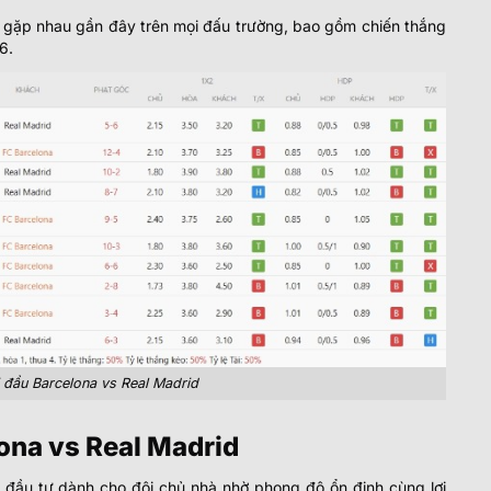
ần gặp nhau gần đây trên mọi đấu trường, bao gồm chiến thắng
26.
ối đầu Barcelona vs Real Madrid
lona vs Real Madrid
i đầu tư dành cho đội chủ nhà nhờ phong độ ổn định cùng lợi