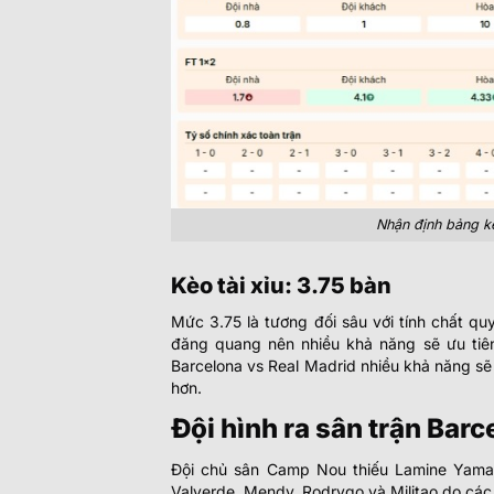
Nhận định bảng k
Kèo tài xỉu: 3.75 bàn
Mức 3.75 là tương đối sâu với tính chất q
đăng quang nên nhiều khả năng sẽ ưu tiên
Barcelona vs Real Madrid nhiều khả năng sẽ 
hơn.
Đội hình ra sân trận Bar
Đội chủ sân Camp Nou thiếu Lamine Yamal
Valverde, Mendy, Rodrygo và Militao do các