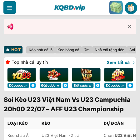
Bỏ
qua
nội
dung
🔥
HOT
Kèo nhà cái 5
Kèo bóng đá
7m
Nhà cái tặng tiền
Soi k
Top nhà cái uy tín
Xem tất cả
Soi Kèo U23 Việt Nam Vs U23 Campuchia
20h00 22/07 – AFF U23 Championship
LOẠI KÈO
KÈO
DỰ ĐOÁN
Kèo châu Á
U23 Việt Nam -2 trái
Chọn
U23 Việt Na