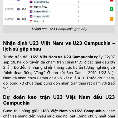
Thành tích U23 Campuchia gần đây
Nhận định U23 Việt Nam vs U23 Campuchia –
lịch sử gặp nhau
Trước trận đấu
U23 Việt Nam vs U23 Campuchia
ngày 22/07
sắp tới, hai đội tuyển đã chạm trán chính thức ở các giải đấu lớn
2 lần. Đó đều là những chiến thắng cực kỳ ấn tượng nghiêng về
“binh đoàn Rồng Vàng”. Ở bán kết Sea Games 2019, U23 Việt
Nam đã nhấn chìm Campuchia với kết quả 4-0. Trước đó 2 năm,
đội bóng xứ chùa tháp cũng đón nhận trận thua rất đậm với tỉ số
1-4.
Dự đoán kèo trận U23 Việt Nam đấu U23
Campuchia
Cuộc thư hùng giữa
U23 Việt Nam vs U23 Campuchia
chắc
chắn sẽ mang đến nhiều mức kèo nổi bật. Đáng chú ý nhất phải