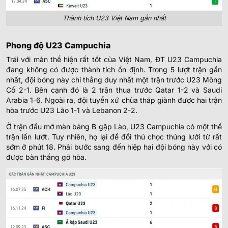
Thành tích U23 Việt Nam gần nhất
Phong độ U23 Campuchia
Trái với màn thể hiện rất tốt của Việt Nam, ĐT U23 Campuchia
đang không có được thành tích ổn định. Trong 5 lượt trận gần
nhất, đội bóng này chỉ thắng duy nhất một trận trước U23 Mông
Cổ 2-1. Bên cạnh đó là 2 trận thua trước Qatar 1-2 và Saudi
Arabia 1-6. Ngoài ra, đội tuyển xứ chùa tháp giành được hai trận
hòa trước U23 Lào 1-1 và Lebanon 2-2.
Ở trận đấu mở màn bảng B gặp Lào, U23 Campuchia có một thế
trận lấn lướt. Tuy nhiên, họ lại để đối thủ chọc thủng lưới từ rất
sớm ở phút 18. Phải bước sang đến hiệp hai đội bóng này với có
được bàn thắng gỡ hòa.