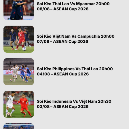
Soi Kèo Thái Lan Vs Myanmar 20h00
08/08 – ASEAN Cup 2026
Soi Kèo Việt Nam Vs Campuchia 20h00
07/08 – ASEAN Cup 2026
Soi Kèo Philippines Vs Thái Lan 20h00
04/08 – ASEAN Cup 2026
Soi Kèo Indonesia Vs Việt Nam 20h30
03/08 – ASEAN Cup 2026